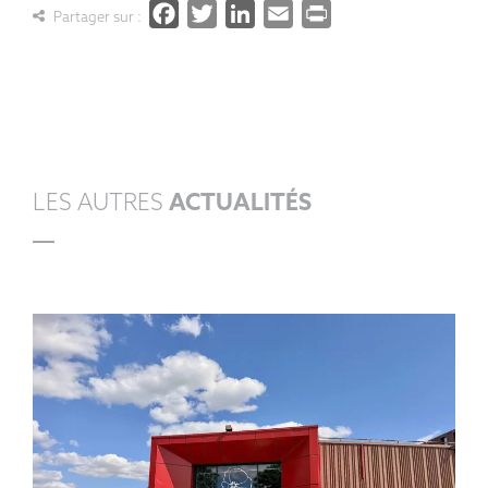
Facebook
Twitter
LinkedIn
Email
PrintFrien
Partager sur :
LES AUTRES
ACTUALITÉS