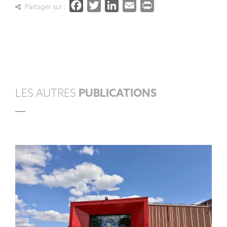
Facebook
Twitter
LinkedIn
Email
PrintFrien
Partager sur :
LES AUTRES
PUBLICATIONS