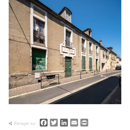
Facebook
Twitter
LinkedIn
Email
PrintFrien
Partager sur :