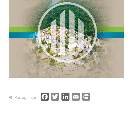
Facebook
Twitter
LinkedIn
Email
PrintFrien
Partager sur :