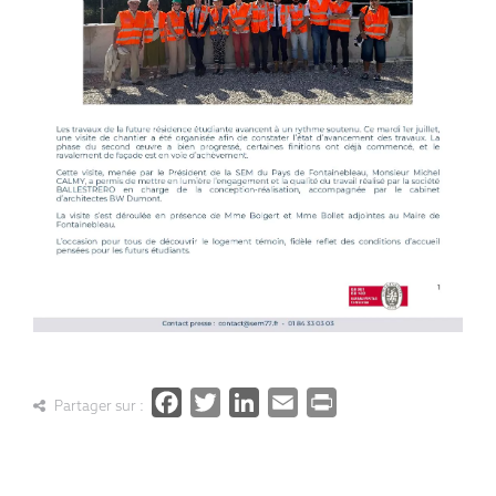
Facebook
Twitter
LinkedIn
Email
PrintFrien
Partager sur :