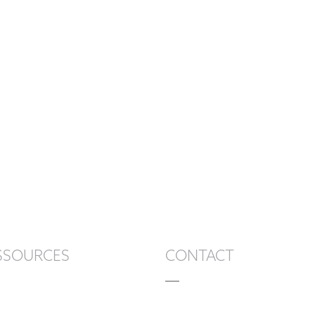
sur un demi-hectare arrive à
son terme après un chantier
rondement mené.
SSOURCES
CONTACT