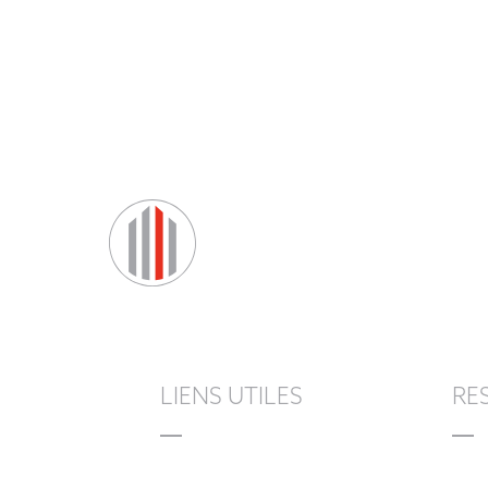
départ de différents projets
menés par la SEM du Pays
de Fontainebleau.
LIENS UTILES
RE