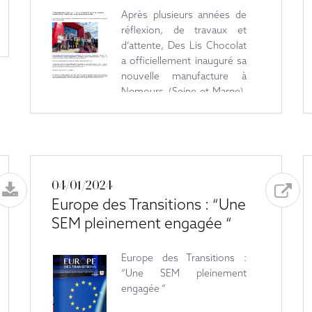
Après plusieurs années de
réflexion, de travaux et
d’attente, Des Lis Chocolat
a officiellement inauguré sa
nouvelle manufacture à
Nemours (Seine-et-Marne).
Un projet de près de 3,5
millions d’euros qui marque
un tournant pour
l’entreprise fondée en 1998,
mais aussi pour le territoire.
04/01/2024
Europe des Transitions : “Une
SEM pleinement engagée “
Europe des Transitions :
“Une SEM pleinement
engagée “